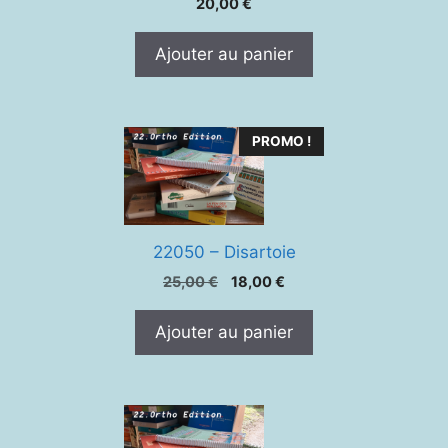
20,00
€
Ajouter au panier
PROMO !
22050 – Disartoie
Le
Le
25,00
€
18,00
€
prix
prix
initial
actuel
Ajouter au panier
était :
est :
25,00 €.
18,00 €.