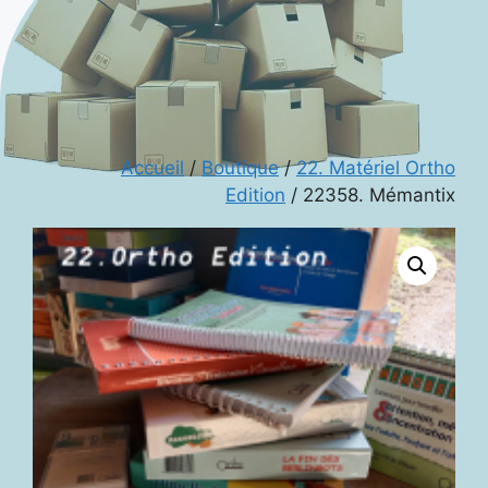
Accueil
/
Boutique
/
22. Matériel Ortho
Edition
/ 22358. Mémantix