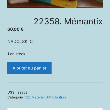
22358. Mémantix
60,00
€
NADOLSKI C.
1 en stock
quantité
Ajouter au panier
de
22358.
Mémantix
UGS :
22358
Catégorie :
22. Matériel Ortho Edition