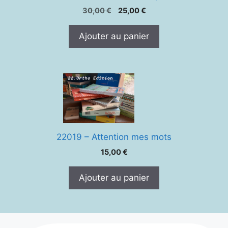
Le
Le
30,00
€
25,00
€
prix
prix
initial
actuel
Ajouter au panier
était :
est :
30,00 €.
25,00 €.
22019 – Attention mes mots
15,00
€
Ajouter au panier