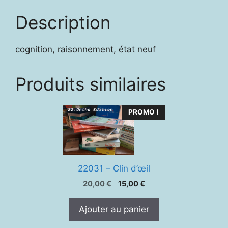
Description
cognition, raisonnement, état neuf
Produits similaires
PROMO !
22031 – Clin d’œil
Le
Le
20,00
€
15,00
€
prix
prix
initial
actuel
Ajouter au panier
était :
est :
20,00 €.
15,00 €.