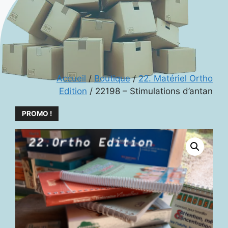
Accueil
/
Boutique
/
22. Matériel Ortho
Edition
/ 22198 – Stimulations d’antan
PROMO !