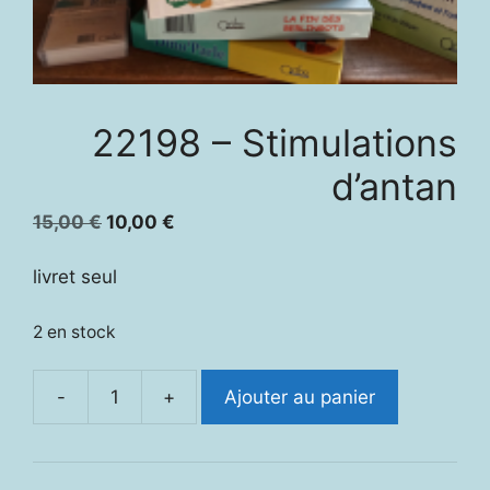
22198 – Stimulations
d’antan
Le
Le
15,00
€
10,00
€
prix
prix
initial
actuel
livret seul
était :
est :
15,00 €.
10,00 €.
2 en stock
-
+
Ajouter au panier
quantité
de
22198