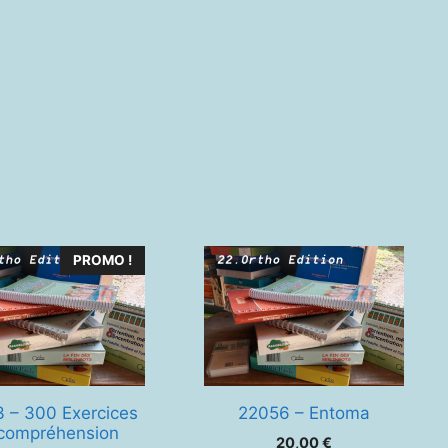
PROMO !
 – 300 Exercices
22056 – Entoma
compréhension
20,00
€