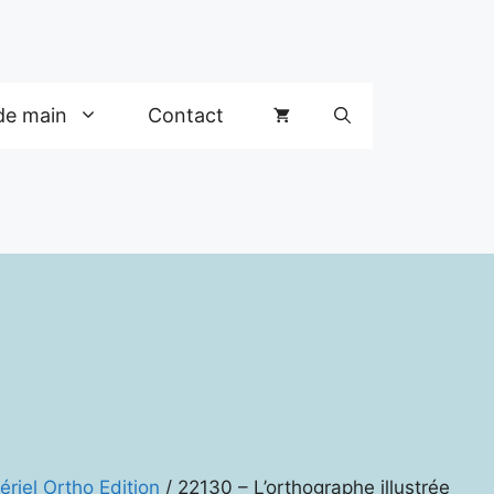
de main
Contact
ériel Ortho Edition
/ 22130 – L’orthographe illustrée