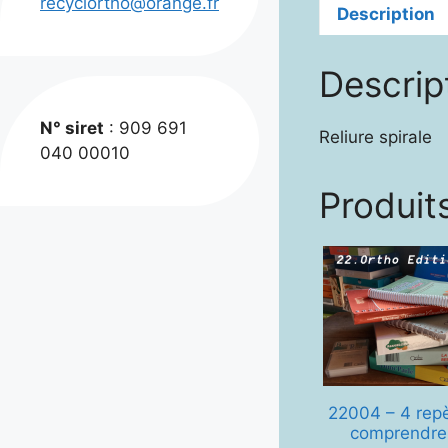
recyclortho@orange.fr
Description
Descrip
N° siret
: 909 691
Reliure spirale
040 00010
Produits
22004 – 4 rep
comprendre