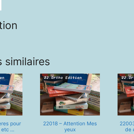
tion
 similaires
ères pour
22018 – Attention Mes
22003
 etc …
yeux
de 