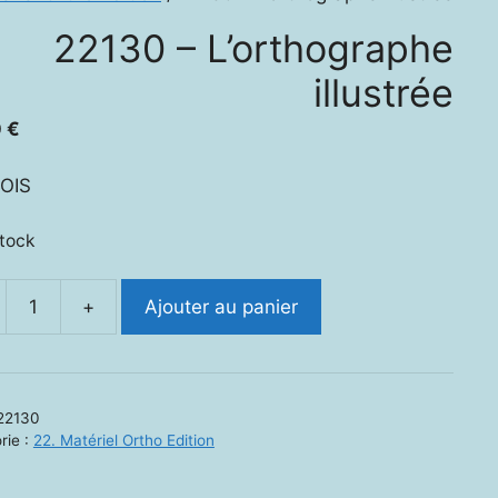
22130 – L’orthographe
illustrée
0
€
OIS
stock
+
Ajouter au panier
ité
0
22130
hographe
rie :
22. Matériel Ortho Edition
rée