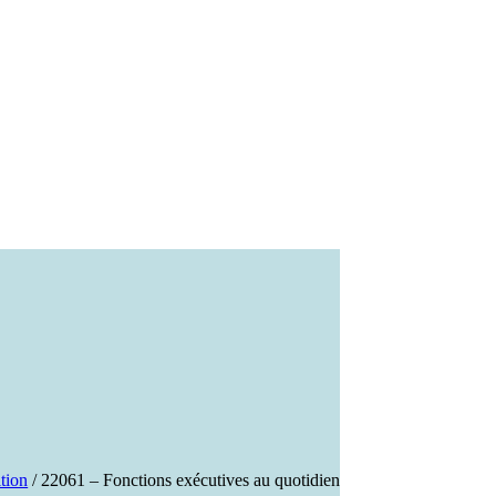
tion
/ 22061 – Fonctions exécutives au quotidien