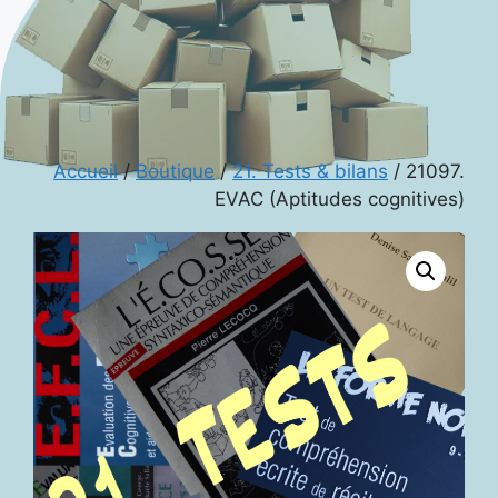
Accueil
/
Boutique
/
21. Tests & bilans
/ 21097.
EVAC (Aptitudes cognitives)