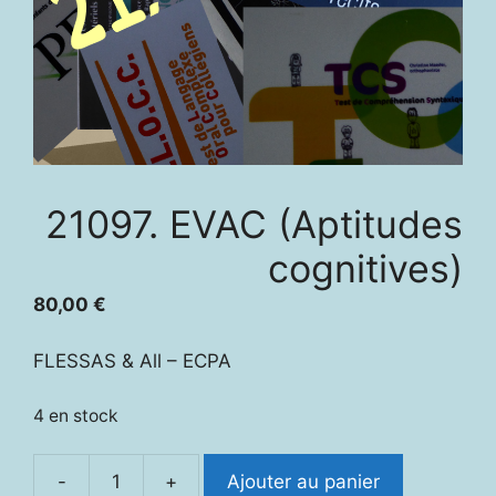
21097. EVAC (Aptitudes
cognitives)
80,00
€
FLESSAS & All – ECPA
4 en stock
-
+
Ajouter au panier
quantité