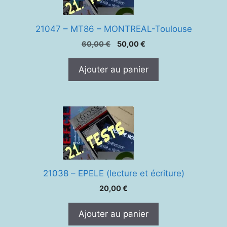
21047 – MT86 – MONTREAL-Toulouse
Le
Le
60,00
€
50,00
€
prix
prix
initial
actuel
Ajouter au panier
était :
est :
60,00 €.
50,00 €.
21038 – EPELE (lecture et écriture)
20,00
€
Ajouter au panier