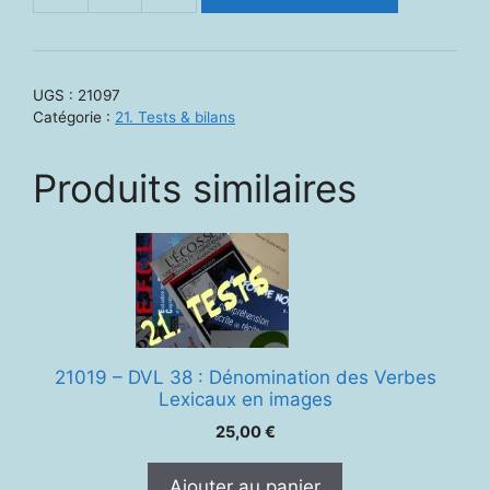
de
21097.
EVAC
UGS :
21097
(Aptitudes
Catégorie :
21. Tests & bilans
cognitives)
Produits similaires
21019 – DVL 38 : Dénomination des Verbes
Lexicaux en images
25,00
€
Ajouter au panier