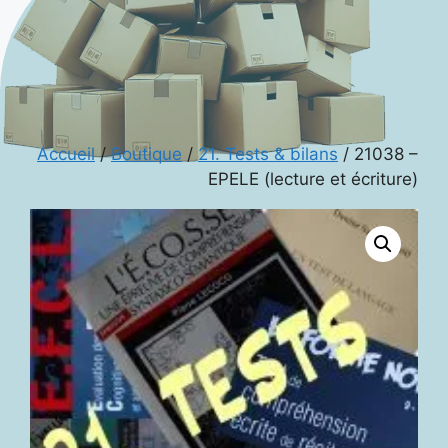
Accueil
/
Boutique
/
21. Tests & bilans
/ 21038 –
EPELE (lecture et écriture)