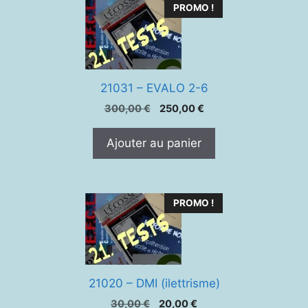
PROMO !
21031 – EVALO 2-6
Le
Le
300,00
€
250,00
€
prix
prix
initial
actuel
Ajouter au panier
était :
est :
300,00 €.
250,00 €.
PROMO !
21020 – DMI (ilettrisme)
Le
Le
30,00
€
20,00
€