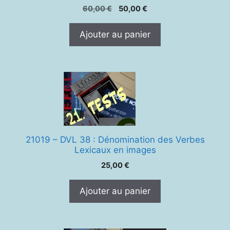
Le
Le
60,00
€
50,00
€
prix
prix
initial
actuel
Ajouter au panier
était :
est :
60,00 €.
50,00 €.
21019 – DVL 38 : Dénomination des Verbes
Lexicaux en images
25,00
€
Ajouter au panier