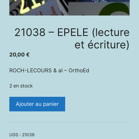
21038 – EPELE (lecture
et écriture)
20,00
€
ROCH-LECOURS & al – OrthoEd
2 en stock
quantité
Ajouter au panier
de
21038
-
EPELE
UGS :
21038
(lecture