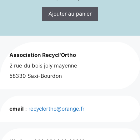
prix
prix
initial
actuel
Ajouter au panier
était :
est :
30,00 €.
20,00 €.
Association Recycl'Ortho
2 rue du bois joly mayenne
58330 Saxi-Bourdon
email
:
recyclortho@orange.fr