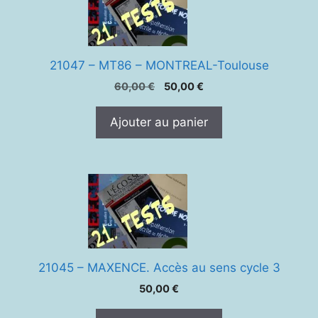
21047 – MT86 – MONTREAL-Toulouse
Le
Le
60,00
€
50,00
€
prix
prix
initial
actuel
Ajouter au panier
était :
est :
60,00 €.
50,00 €.
21045 – MAXENCE. Accès au sens cycle 3
50,00
€