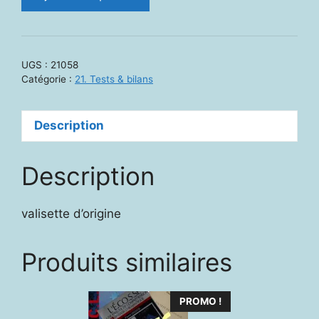
de
21058
-
KIKOU
UGS :
21058
3-
Catégorie :
21. Tests & bilans
8
:
Description
Evaluation
de
la
Description
compréhension
syntaxique
valisette d’origine
et
narrative
Produits similaires
PROMO !