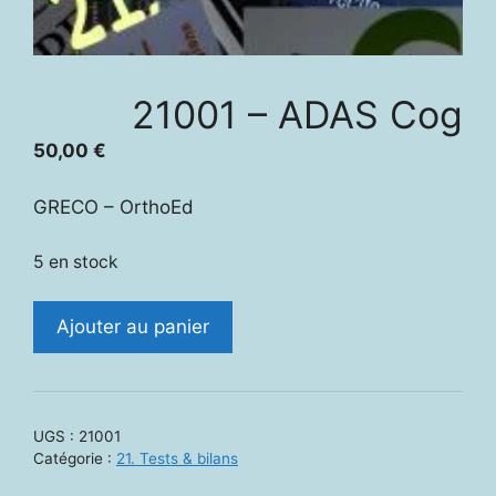
21001 – ADAS Cog
50,00
€
GRECO – OrthoEd
5 en stock
quantité
Ajouter au panier
de
21001
-
ADAS
UGS :
21001
Cog
Catégorie :
21. Tests & bilans