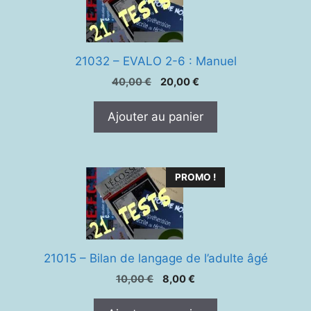
21032 – EVALO 2-6 : Manuel
Le
Le
40,00
€
20,00
€
prix
prix
initial
actuel
Ajouter au panier
était :
est :
40,00 €.
20,00 €.
PROMO !
21015 – Bilan de langage de l’adulte âgé
Le
Le
10,00
€
8,00
€
prix
prix
initial
actuel