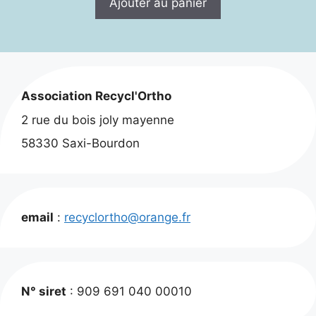
Ajouter au panier
était :
est :
10,00 €.
8,00 €.
Association Recycl'Ortho
2 rue du bois joly mayenne
58330 Saxi-Bourdon
email
:
recyclortho@orange.fr
N° siret
: 909 691 040 00010