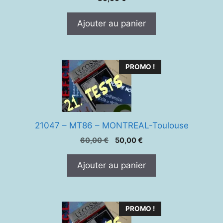
Ajouter au panier
PROMO !
21047 – MT86 – MONTREAL-Toulouse
Le
Le
60,00
€
50,00
€
prix
prix
initial
actuel
Ajouter au panier
était :
est :
60,00 €.
50,00 €.
PROMO !