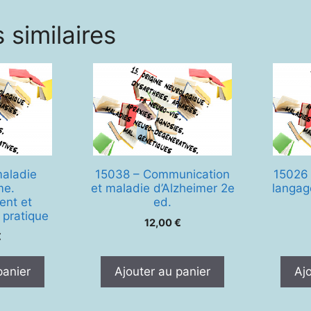
l'enfa
 similaires
maladie
15038 – Communication
15026 
me.
et maladie d’Alzheimer 2e
langag
nt et
ed.
 pratique
12,00
€
€
panier
Ajouter au panier
Aj