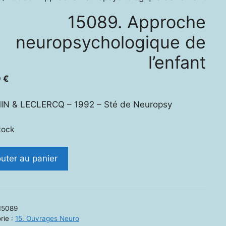
15089. Approche
neuropsychologique de
l’enfant
0
€
IN & LECLERCQ – 1992 – Sté de Neuropsy
tock
ité
outer au panier
.
oche
psychologique
15089
rie :
15. Ouvrages Neuro