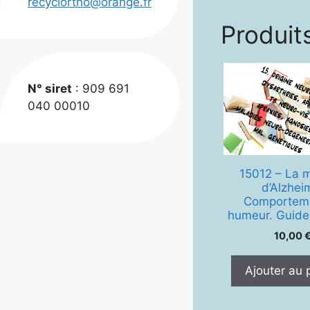
recyclortho@orange.fr
Produits
N° siret
: 909 691
040 00010
15012 – La 
d’Alzhei
Comporteme
humeur. Guide
10,00
Ajouter au 