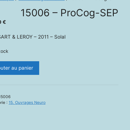
15006 – ProCog-SEP
0
€
ART & LEROY – 2011 – Solal
tock
ité
outer au panier
6
og-
15006
rie :
15. Ouvrages Neuro