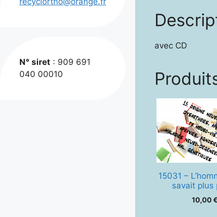
recyclortho@orange.fr
Descrip
avec CD
N° siret
: 909 691
Produits
040 00010
15031 – L’hom
savait plus 
10,00