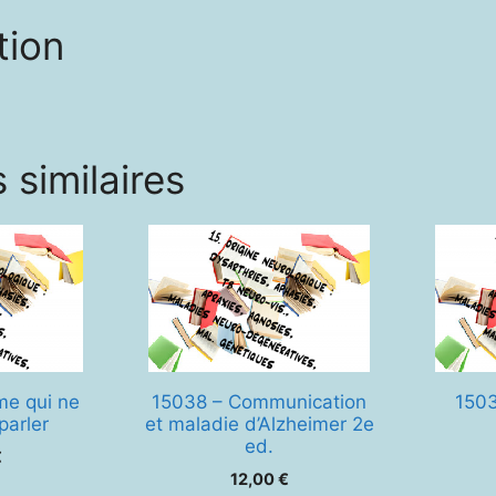
tion
 similaires
me qui ne
15038 – Communication
1503
parler
et maladie d’Alzheimer 2e
ed.
€
12,00
€