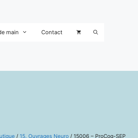
de main
Contact
utique
/
15. Ouvrages Neuro
/ 15006 – ProCog-SEP