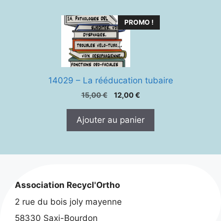
PROMO !
14029 – La rééducation tubaire
Le
Le
15,00
€
12,00
€
prix
prix
initial
actuel
Ajouter au panier
était :
est :
15,00 €.
12,00 €.
Association Recycl'Ortho
2 rue du bois joly mayenne
58330 Saxi-Bourdon