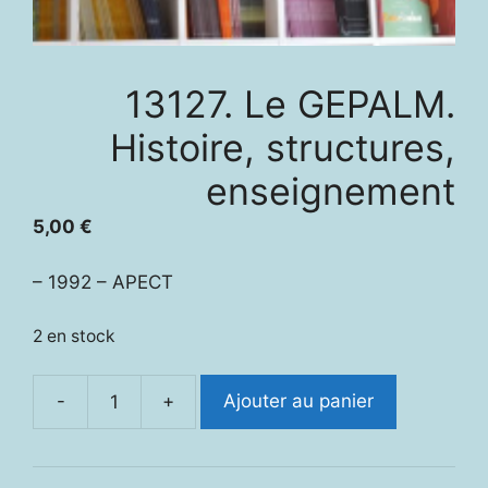
13127. Le GEPALM.
Histoire, structures,
enseignement
5,00
€
– 1992 – APECT
2 en stock
-
+
Ajouter au panier
quantité
de
13127.