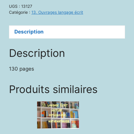
Le
UGS :
13127
GEPALM.
Catégorie :
13. Ouvrages langage écrit
Histoire,
structures,
Description
enseignement
Description
130 pages
Produits similaires