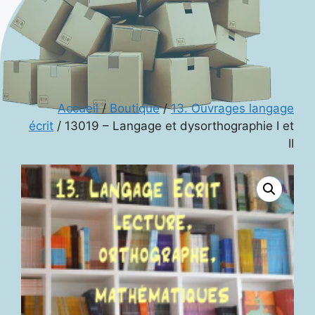
Accueil
/
Boutique
/
13. Ouvrages langage
écrit
/ 13019 – Langage et dysorthographie I et
II