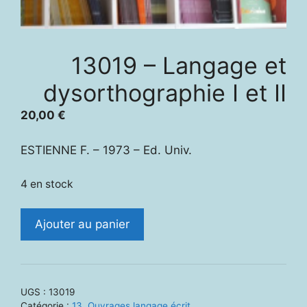
13019 – Langage et
dysorthographie I et II
20,00
€
ESTIENNE F. – 1973 – Ed. Univ.
4 en stock
quantité
Ajouter au panier
de
13019
-
Langage
UGS :
13019
et
Catégorie :
13. Ouvrages langage écrit