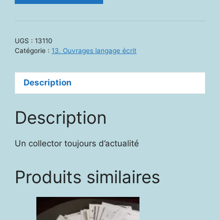
13110.
Grammaire
en
UGS :
13110
images.
Catégorie :
13. Ouvrages langage écrit
De
l'orthographe
Description
à
la
pensée
Description
Un collector toujours d’actualité
Produits similaires