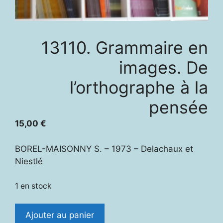
13110. Grammaire en
images. De
l’orthographe à la
pensée
15,00
€
BOREL-MAISONNY S. – 1973 – Delachaux et
Niestlé
1 en stock
quantité
Ajouter au panier
de