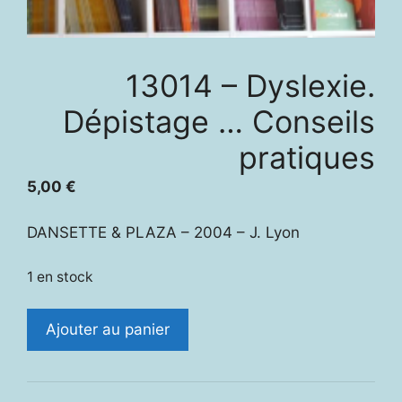
13014 – Dyslexie.
Dépistage … Conseils
pratiques
5,00
€
DANSETTE & PLAZA – 2004 – J. Lyon
1 en stock
quantité
Ajouter au panier
de
13014
-