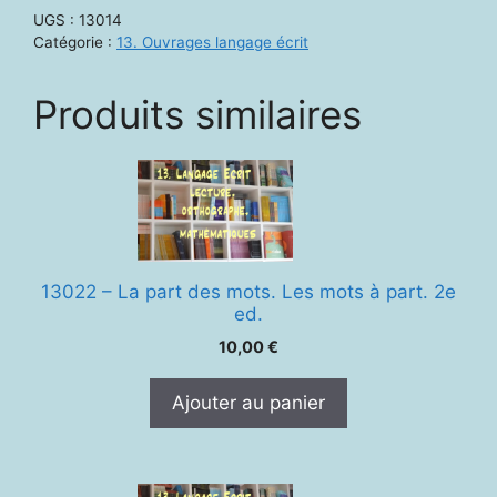
Dyslexie.
UGS :
13014
Dépistage
Catégorie :
13. Ouvrages langage écrit
…
Conseils
Produits similaires
pratiques
13022 – La part des mots. Les mots à part. 2e
ed.
10,00
€
Ajouter au panier