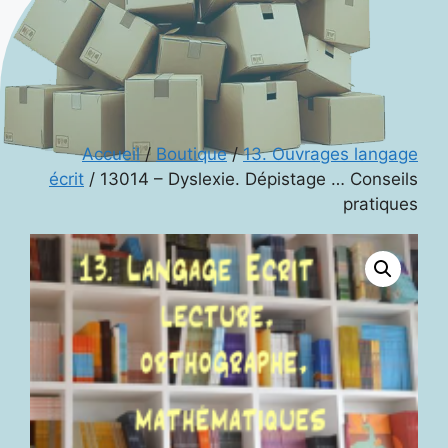
Accueil
/
Boutique
/
13. Ouvrages langage
écrit
/ 13014 – Dyslexie. Dépistage … Conseils
pratiques