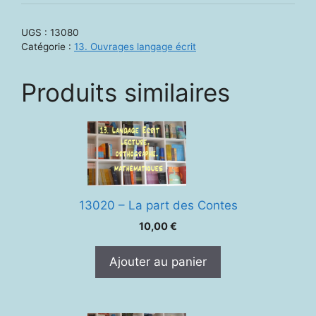
13080
-
UGS :
13080
lecture
Catégorie :
13. Ouvrages langage écrit
&
orthographe,
Produits similaires
numéro
spécial
de
Reed
Ortho
13020 – La part des Contes
10,00
€
Ajouter au panier