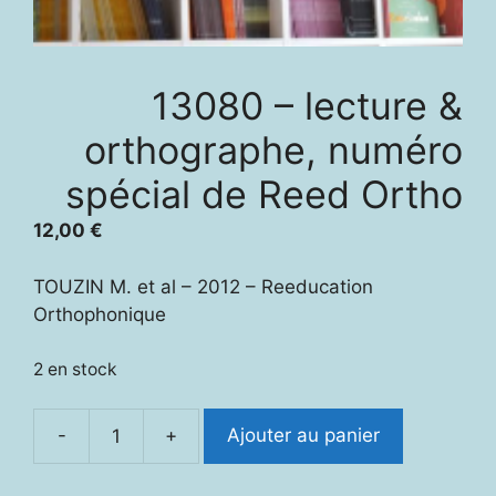
13080 – lecture &
orthographe, numéro
spécial de Reed Ortho
12,00
€
TOUZIN M. et al – 2012 – Reeducation
Orthophonique
2 en stock
-
+
Ajouter au panier
quantité
de