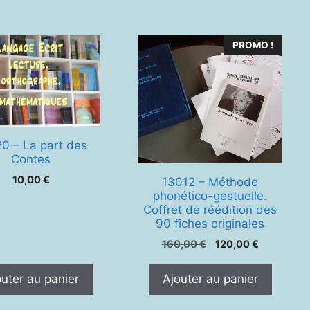
PROMO !
0 – La part des
Contes
10,00
€
13012 – Méthode
phonético-gestuelle.
Coffret de réédition des
90 fiches originales
Le
Le
160,00
€
120,00
€
prix
prix
initial
actuel
outer au panier
Ajouter au panier
était :
est :
160,00 €.
120,00 €.