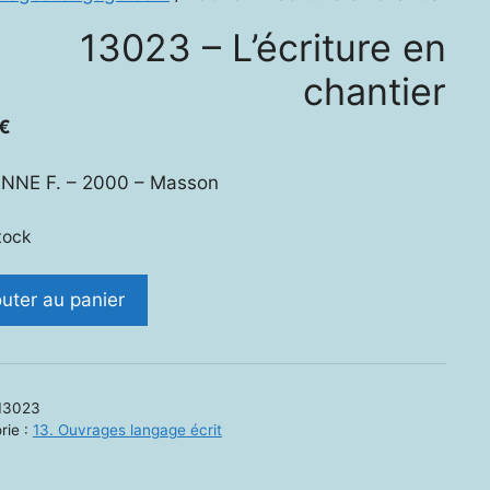
13023 – L’écriture en
chantier
€
ENNE F. – 2000 – Masson
tock
ité
outer au panier
3
ture
13023
rie :
13. Ouvrages langage écrit
ier