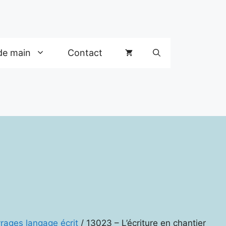
de main
Contact
rages langage écrit
/ 13023 – L’écriture en chantier