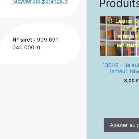
Produits
recyclortho@orange.fr
N° siret
: 909 691
040 00010
13040 – Je sui
lecteur. Ni
8,00
€
Ajouter au 