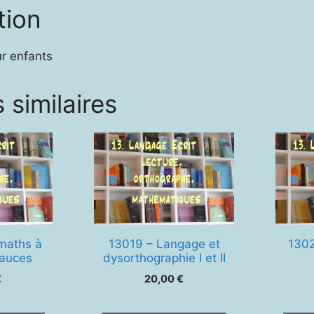
tion
ur enfants
 similaires
maths à
13019 – Langage et
1302
sauces
dysorthographie I et II
€
20,00
€