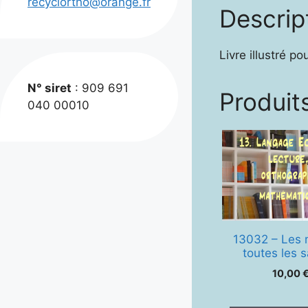
recyclortho@orange.fr
Descrip
Livre illustré po
N° siret
: 909 691
Produits
040 00010
13032 – Les 
toutes les 
10,00