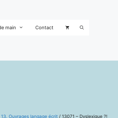
de main
Contact
/
13. Ouvrages langage écrit
/ 13071 – Dyslexique ?!