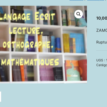
10,0
ZAMOR
Ruptu
UGS :
Catégo