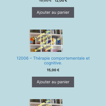
Le
Le
15,00
€
12,00
€
prix
prix
initial
actuel
Ajouter au panier
était :
est :
15,00 €.
12,00 €.
12006 – Thérapie comportementale et
cognitive.
15,00
€
Ajouter au panier