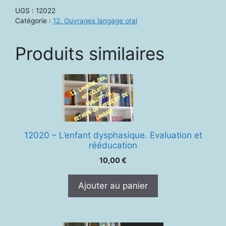
Les
UGS :
12022
troubles
Catégorie :
12. Ouvrages langage oral
de
langage,
Produits similaires
parole,
voix
chez
l'enfant
2e
ed.
12020 – L’enfant dysphasique. Evaluation et
rééducation
10,00
€
Ajouter au panier