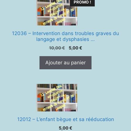
PROMO !
12036 – Intervention dans troubles graves du
langage et dysphasies …
Le
Le
10,00
€
5,00
€
prix
prix
initial
actuel
Ajouter au panier
était :
est :
10,00 €.
5,00 €.
12012 – L’enfant bègue et sa rééducation
5,00
€