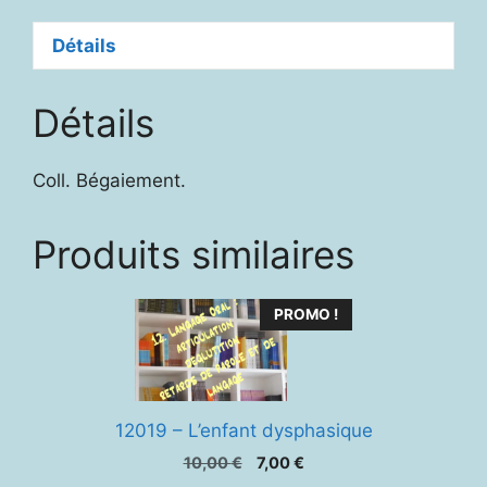
thérapie
Détails
Détails
Coll. Bégaiement.
Produits similaires
PROMO !
12019 – L’enfant dysphasique
Le
Le
10,00
€
7,00
€
prix
prix