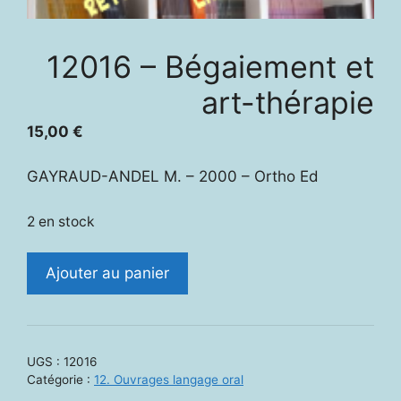
12016 – Bégaiement et
art-thérapie
15,00
€
GAYRAUD-ANDEL M. – 2000 – Ortho Ed
2 en stock
quantité
Ajouter au panier
de
12016
-
Bégaiement
UGS :
12016
et
Catégorie :
12. Ouvrages langage oral
art-