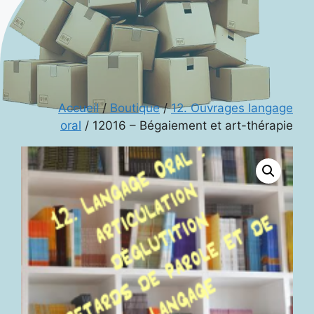
Accueil
/
Boutique
/
12. Ouvrages langage
oral
/ 12016 – Bégaiement et art-thérapie