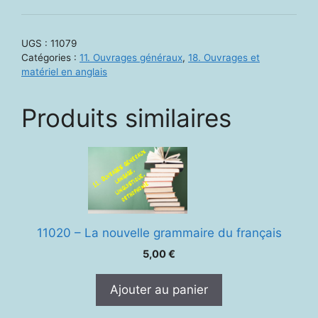
11079.
Marketing
Speech-
UGS :
11079
Language
Catégories :
11. Ouvrages généraux
,
18. Ouvrages et
Pathology
matériel en anglais
and
Audilogy
Produits similaires
Services
11020 – La nouvelle grammaire du français
5,00
€
Ajouter au panier