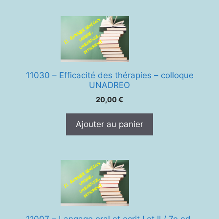
11030 – Efficacité des thérapies – colloque
UNADREO
20,00
€
Ajouter au panier
11007 – Langage oral et ecrit I et II / 7e ed.