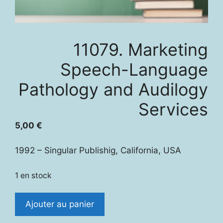
11079. Marketing
Speech-Language
Pathology and Audilogy
Services
5,00
€
1992 – Singular Publishig, California, USA
1 en stock
quantité
Ajouter au panier
de