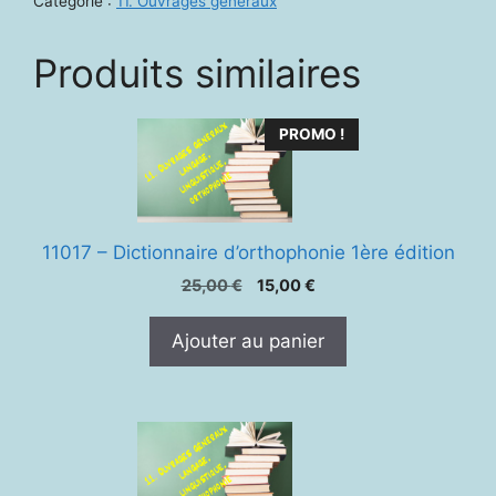
Catégorie :
11. Ouvrages généraux
au
3ème
Produits similaires
millénaire
PROMO !
11017 – Dictionnaire d’orthophonie 1ère édition
Le
Le
25,00
€
15,00
€
prix
prix
initial
actuel
Ajouter au panier
était :
est :
25,00 €.
15,00 €.