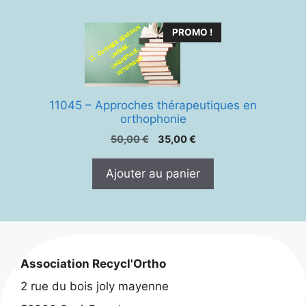
PROMO !
11045 – Approches thérapeutiques en
orthophonie
Le
Le
50,00
€
35,00
€
prix
prix
initial
actuel
Ajouter au panier
était :
est :
50,00 €.
35,00 €.
Association Recycl'Ortho
2 rue du bois joly mayenne