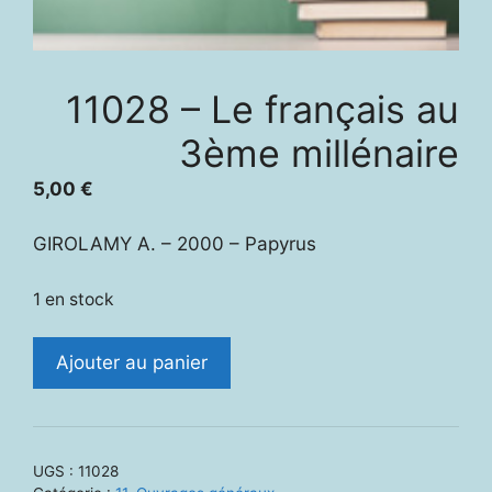
11028 – Le français au
3ème millénaire
5,00
€
GIROLAMY A. – 2000 – Papyrus
1 en stock
quantité
Ajouter au panier
de
11028
-
Le
UGS :
11028
français