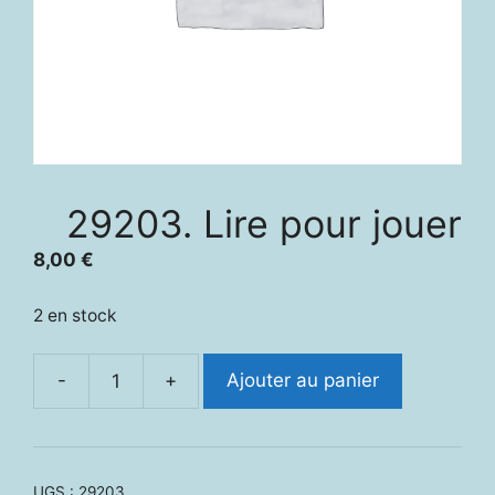
29203. Lire pour jouer
8,00
€
2 en stock
-
+
Ajouter au panier
quantité
de
29203.
Lire
UGS :
29203