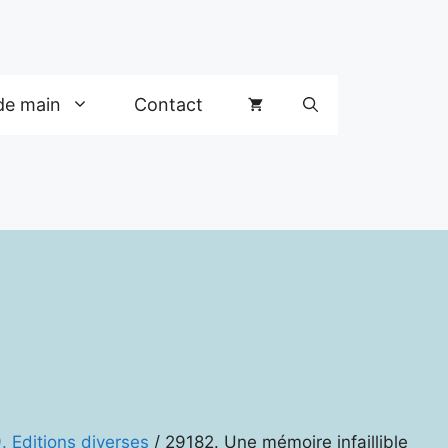
de main
Contact
. Editions diverses
/ 29182. Une mémoire infaillible