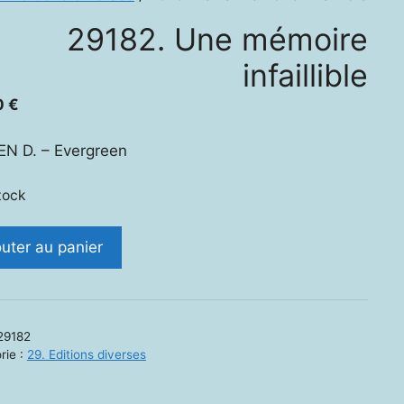
29182. Une mémoire
infaillible
0
€
EN D. – Evergreen
tock
ité
outer au panier
.
ire
29182
ible
rie :
29. Editions diverses