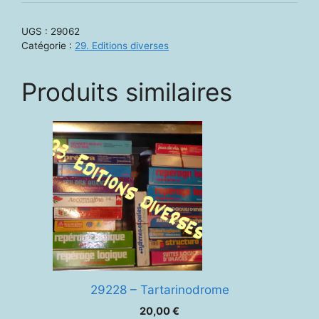
Trianlogic
UGS :
29062
Catégorie :
29. Editions diverses
Produits similaires
29228 – Tartarinodrome
20,00
€