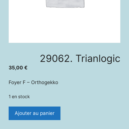
29062. Trianlogic
35,00
€
Foyer F – Orthogekko
1 en stock
quantité
Ajouter au panier
de
29062.