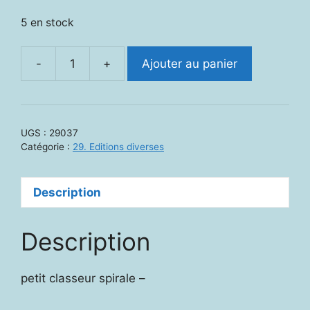
5 en stock
-
+
Ajouter au panier
quantité
de
29037.
Pragma,
UGS :
29037
support
Catégorie :
29. Editions diverses
visuel
pour
Description
communication
référentielle
Description
petit classeur spirale –