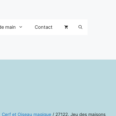
de main
Contact
d Cerf et Oiseau magique
/ 27122. Jeu des maisons