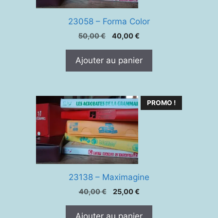
23058 – Forma Color
Le
Le
50,00
€
40,00
€
prix
prix
initial
actuel
Ajouter au panier
était :
est :
50,00 €.
40,00 €.
PROMO !
23138 – Maximagine
Le
Le
40,00
€
25,00
€
prix
prix
initial
actuel
Ajouter au panier