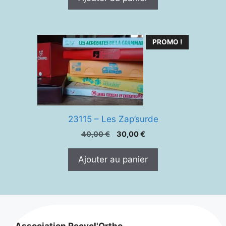
était :
est :
40,00 €.
25,00 €.
PROMO !
23115 – Les Zap’surde
Le
Le
40,00
€
30,00
€
prix
prix
initial
actuel
Ajouter au panier
était :
est :
40,00 €.
30,00 €.
Association Recycl'Ortho