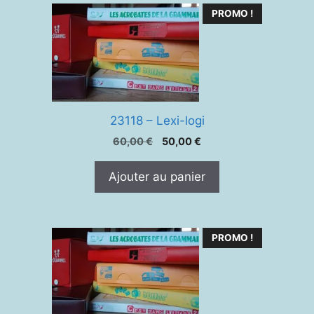
PROMO !
23118 – Lexi-logi
Le
Le
60,00
€
50,00
€
prix
prix
initial
actuel
Ajouter au panier
était :
est :
60,00 €.
50,00 €.
PROMO !