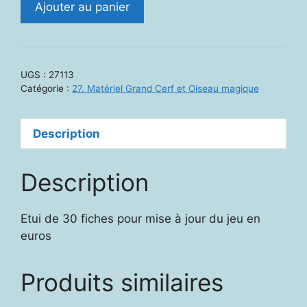
Ajouter au panier
de
27113.
Ludimath
1.
UGS :
27113
Mise
Catégorie :
27. Matériel Grand Cerf et Oiseau magique
à
jour
Description
Description
Etui de 30 fiches pour mise à jour du jeu en
euros
Produits similaires