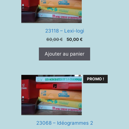
23118 – Lexi-logi
Le
Le
60,00
€
50,00
€
prix
prix
initial
actuel
Ajouter au panier
était :
est :
60,00 €.
50,00 €.
PROMO !
23068 – Idéogrammes 2