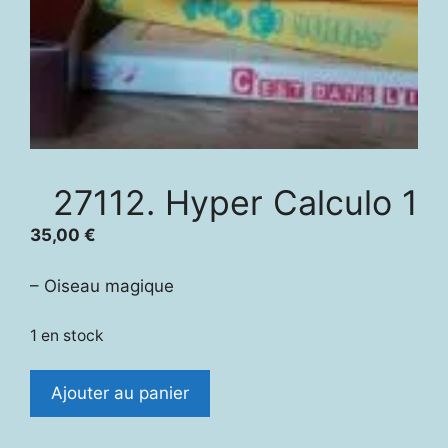
27112. Hyper Calculo 1
35,00
€
– Oiseau magique
1 en stock
quantité
Ajouter au panier
de
27112.