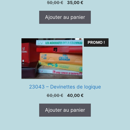
Le
Le
50,00
€
35,00
€
prix
prix
initial
actuel
Ajouter au panier
était :
est :
50,00 €.
35,00 €.
PROMO !
23043 – Devinettes de logique
Le
Le
60,00
€
40,00
€
prix
prix
initial
actuel
Ajouter au panier
était :
est :
60,00 €.
40,00 €.