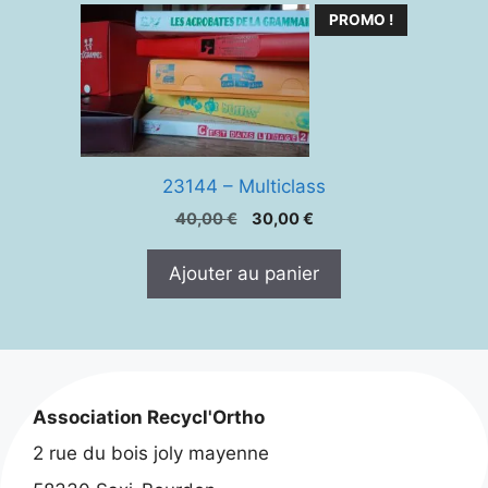
PROMO !
23144 – Multiclass
Le
Le
40,00
€
30,00
€
prix
prix
initial
actuel
Ajouter au panier
était :
est :
40,00 €.
30,00 €.
Association Recycl'Ortho
2 rue du bois joly mayenne