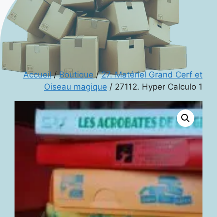
Accueil
/
Boutique
/
27. Matériel Grand Cerf et
Oiseau magique
/ 27112. Hyper Calculo 1