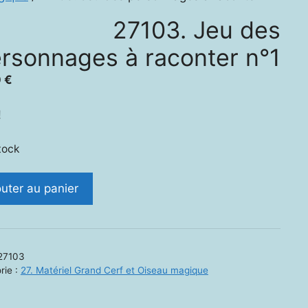
27103. Jeu des
rsonnages à raconter n°1
0
€
!
tock
ité
outer au panier
.
27103
onnages
rie :
27. Matériel Grand Cerf et Oiseau magique
ter