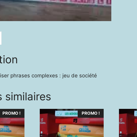
n°1
tion
liser phrases complexes : jeu de société
 similaires
PROMO !
PROMO !