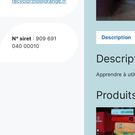
recyclortho@orange.fr
Description
N° siret
: 909 691
040 00010
Descrip
Apprendre à uti
Produits