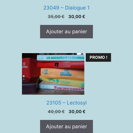
23049 – Dialogue 1
Le
Le
35,00
€
30,00
€
prix
prix
initial
actuel
Ajouter au panier
était :
est :
35,00 €.
30,00 €.
PROMO !
23105 – Lectosyl
Le
Le
40,00
€
30,00
€
prix
prix
initial
actuel
Ajouter au panier
était :
est :