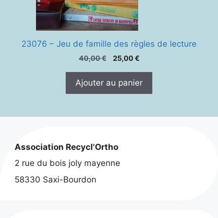
23076 – Jeu de famille des règles de lecture
Le
Le
40,00
€
25,00
€
prix
prix
initial
actuel
Ajouter au panier
était :
est :
40,00 €.
25,00 €.
Association Recycl'Ortho
2 rue du bois joly mayenne
58330 Saxi-Bourdon