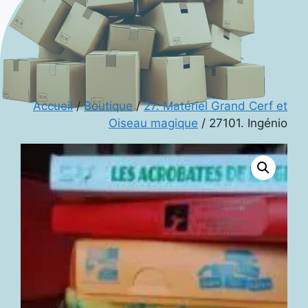
Accueil
/
Boutique
/
27. Matériel Grand Cerf et
Oiseau magique
/ 27101. Ingénio