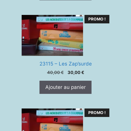
40,00 €.
30,00 €.
PROMO !
23115 – Les Zap’surde
Le
Le
40,00
€
30,00
€
prix
prix
initial
actuel
Ajouter au panier
était :
est :
40,00 €.
30,00 €.
PROMO !