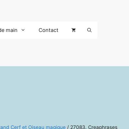
de main
Contact
Grand Cerf et Oiseau magique
/ 27083. Creaphrases