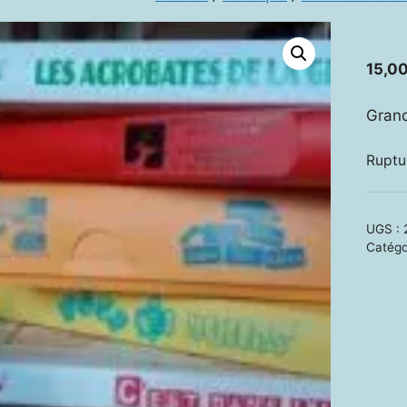
15,0
Grand
Ruptu
UGS :
Catégo