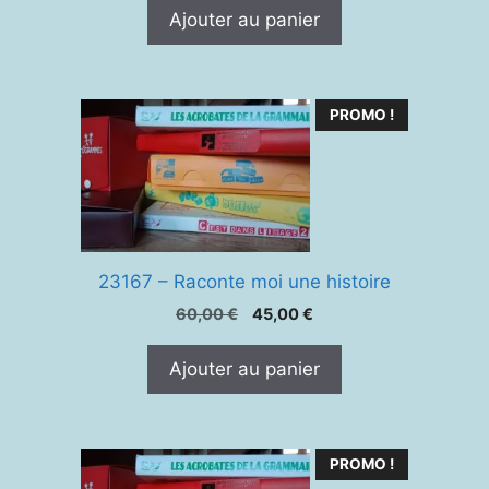
initial
actuel
Ajouter au panier
était :
est :
40,00 €.
30,00 €.
PROMO !
23167 – Raconte moi une histoire
Le
Le
60,00
€
45,00
€
prix
prix
initial
actuel
Ajouter au panier
était :
est :
60,00 €.
45,00 €.
PROMO !