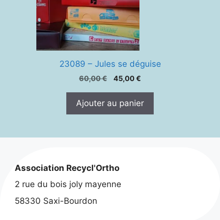
23089 – Jules se déguise
Le
Le
60,00
€
45,00
€
prix
prix
initial
actuel
Ajouter au panier
était :
est :
60,00 €.
45,00 €.
Association Recycl'Ortho
2 rue du bois joly mayenne
58330 Saxi-Bourdon