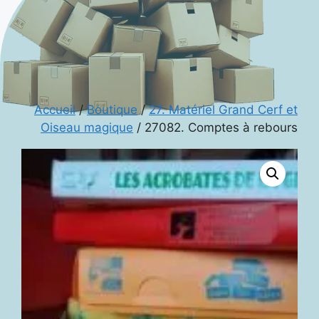
Accueil
/
Boutique
/
27. Matériel Grand Cerf et
Oiseau magique
/ 27082. Comptes à rebours