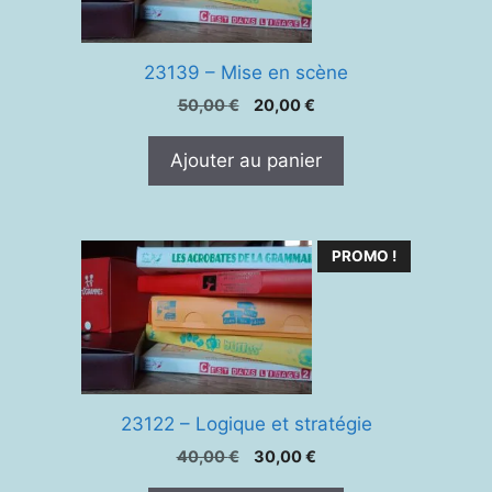
23139 – Mise en scène
Le
Le
50,00
€
20,00
€
prix
prix
initial
actuel
Ajouter au panier
était :
est :
50,00 €.
20,00 €.
PROMO !
23122 – Logique et stratégie
Le
Le
40,00
€
30,00
€
prix
prix