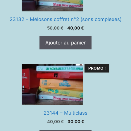
23132 – Mélosons coffret n°2 (sons complexes)
Le
Le
50,00
€
40,00
€
prix
prix
initial
actuel
Ajouter au panier
était :
est :
50,00 €.
40,00 €.
PROMO !
23144 – Multiclass
Le
Le
40,00
€
30,00
€
prix
prix