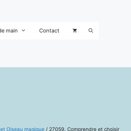
de main
Contact
f et Oiseau magique
/ 27059. Comprendre et choisir