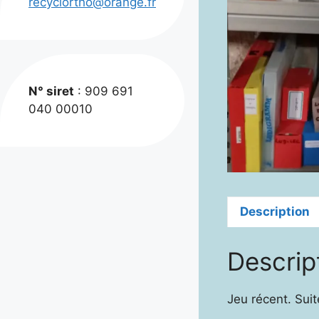
recyclortho@orange.fr
N° siret
: 909 691
040 00010
Description
Descrip
Jeu récent. Suit