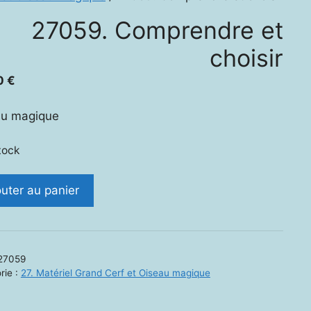
27059. Comprendre et
choisir
0
€
au magique
tock
ité
outer au panier
9.
rendre
27059
r
rie :
27. Matériel Grand Cerf et Oiseau magique