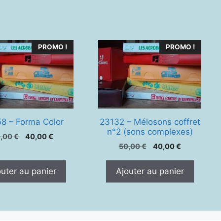
PROMO !
PROMO !
8 – Forma Color
23132 – Mélosons coffret
n°2 (sons complexes)
Le
Le
0,00
€
40,00
€
Le
Le
prix
prix
50,00
€
40,00
€
prix
prix
initial
actuel
initial
actuel
était :
est :
outer au panier
Ajouter au panier
était :
est :
50,00 €.
40,00 €.
50,00 €.
40,00 €.