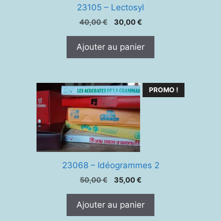
23105 – Lectosyl
Le
Le
40,00
€
30,00
€
prix
prix
initial
actuel
Ajouter au panier
était :
est :
40,00 €.
30,00 €.
PROMO !
23068 – Idéogrammes 2
Le
Le
50,00
€
35,00
€
prix
prix
initial
actuel
Ajouter au panier
était :
est :