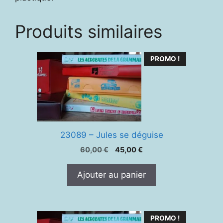
Produits similaires
PROMO !
23089 – Jules se déguise
Le
Le
60,00
€
45,00
€
prix
prix
initial
actuel
Ajouter au panier
était :
est :
60,00 €.
45,00 €.
PROMO !