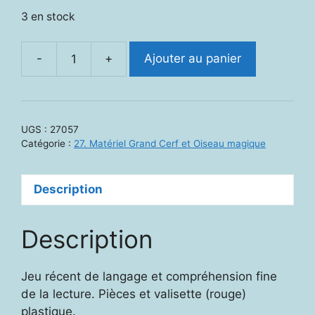
3 en stock
-
+
Ajouter au panier
quantité
de
27057.
C'est
UGS :
27057
comme
Catégorie :
27. Matériel Grand Cerf et Oiseau magique
ça
Description
Description
Jeu récent de langage et compréhension fine
de la lecture. Pièces et valisette (rouge)
plastique.