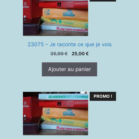
23075 – Je raconte ce que je vois
Le
Le
35,00
€
25,00
€
prix
prix
initial
actuel
Ajouter au panier
était :
est :
35,00 €.
25,00 €.
PROMO !