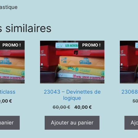
lastique
 similaires
PROMO !
PROMO !
ticlass
23043 – Devinettes de
23068
logique
Le
0,00
€
5
Le
Le
ix
prix
60,00
€
40,00
€
prix
prix
tial
actuel
initial
actuel
it :
est :
panier
Ajouter au panier
Aj
était :
est :
,00 €.
30,00 €.
60,00 €.
40,00 €.