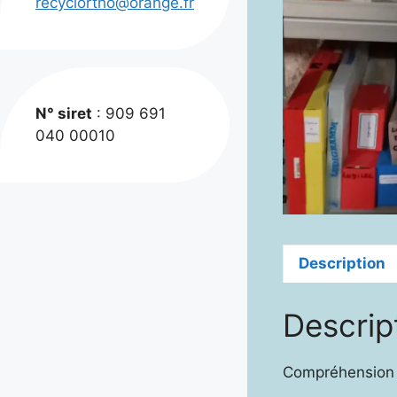
recyclortho@orange.fr
N° siret
: 909 691
040 00010
Description
Descrip
Compréhension