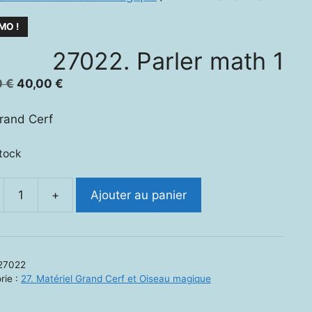
MO !
27022. Parler math 1
Le
Le
0
€
40,00
€
prix
prix
initial
actuel
rand Cerf
était :
est :
70,00 €.
40,00 €.
stock
+
Ajouter au panier
ité
2.
r
27022
rie :
27. Matériel Grand Cerf et Oiseau magique