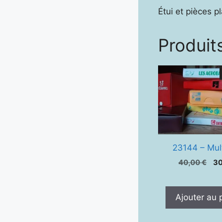
Étui et pièces p
Produits
23144 – Mul
Le
40,00
€
3
pr
ini
éta
Ajouter au 
40