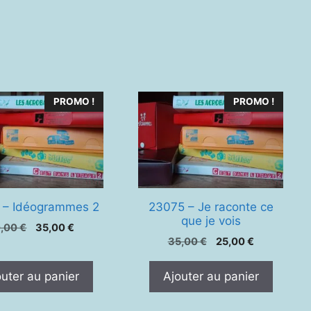
PROMO !
PROMO !
 – Idéogrammes 2
23075 – Je raconte ce
que je vois
Le
Le
0,00
€
35,00
€
Le
Le
prix
prix
35,00
€
25,00
€
prix
prix
initial
actuel
initial
actuel
était :
est :
outer au panier
Ajouter au panier
était :
est :
50,00 €.
35,00 €.
35,00 €.
25,00 €.