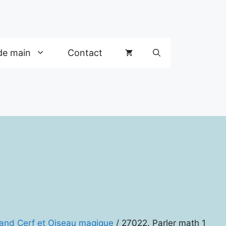
de main
Contact
rand Cerf et Oiseau magique
/ 27022. Parler math 1