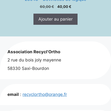
Le
Le
60,00
€
40,00
€
prix
prix
initial
actuel
Ajouter au panier
était :
est :
60,00 €.
40,00 €.
Association Recycl'Ortho
2 rue du bois joly mayenne
58330 Saxi-Bourdon
email
:
recyclortho@orange.fr