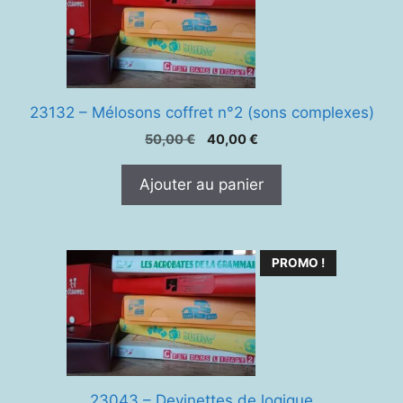
23132 – Mélosons coffret n°2 (sons complexes)
Le
Le
50,00
€
40,00
€
prix
prix
initial
actuel
Ajouter au panier
était :
est :
50,00 €.
40,00 €.
PROMO !
23043 – Devinettes de logique