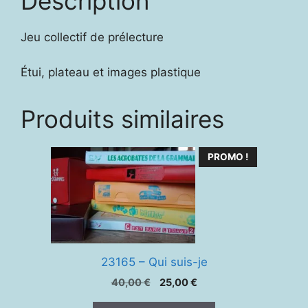
Description
Jeu collectif de prélecture
Étui, plateau et images plastique
Produits similaires
PROMO !
23165 – Qui suis-je
Le
Le
40,00
€
25,00
€
prix
prix