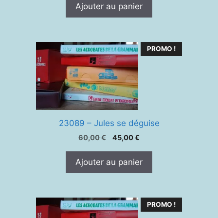
initial
actuel
Ajouter au panier
était :
est :
40,00 €.
25,00 €.
PROMO !
23089 – Jules se déguise
Le
Le
60,00
€
45,00
€
prix
prix
initial
actuel
Ajouter au panier
était :
est :
60,00 €.
45,00 €.
PROMO !