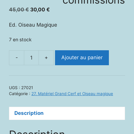
Le
Le
45,00
€
30,00
€
prix
prix
initial
actuel
Ed. Oiseau Magique
était :
est :
45,00 €.
30,00 €.
7 en stock
-
+
Ajouter au panier
quantité
de
27021.
Parcours
UGS :
27021
des
Catégorie :
27. Matériel Grand Cerf et Oiseau magique
commissions
Description