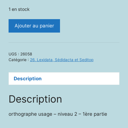
1 en stock
quantité
Ajouter au panier
de
26058.
Fichier
orthographe-
UGS :
26058
grammaire
Catégorie :
26. Lexidata, Sédidacta et Seditop
CE
2
Description
-
CM
-
Description
SSD
20
orthographe usage – niveau 2 – 1ère partie
-
802