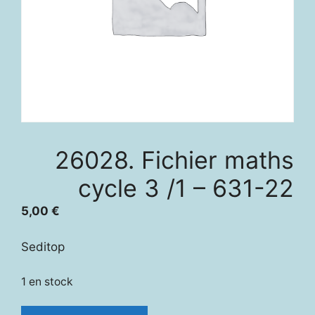
26028. Fichier maths
cycle 3 /1 – 631-22
5,00
€
Seditop
1 en stock
quantité