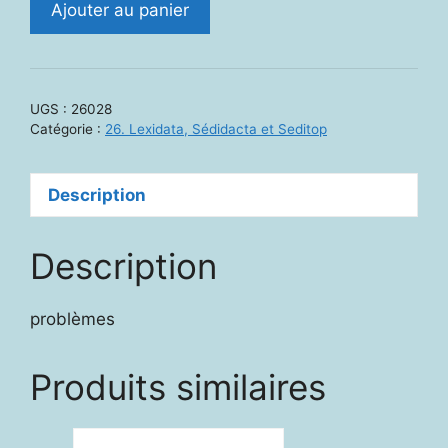
Ajouter au panier
de
26028.
Fichier
maths
UGS :
26028
cycle
Catégorie :
26. Lexidata, Sédidacta et Seditop
3
/1
Description
-
631-
22
Description
problèmes
Produits similaires