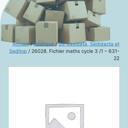
Accueil
/
Boutique
/
26. Lexidata, Sédidacta et
Seditop
/ 26028. Fichier maths cycle 3 /1 – 631-
22