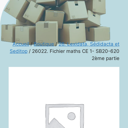
Accueil
/
Boutique
/
26. Lexidata, Sédidacta et
Seditop
/ 26022. Fichier maths CE 1- SB20-620
2ème partie