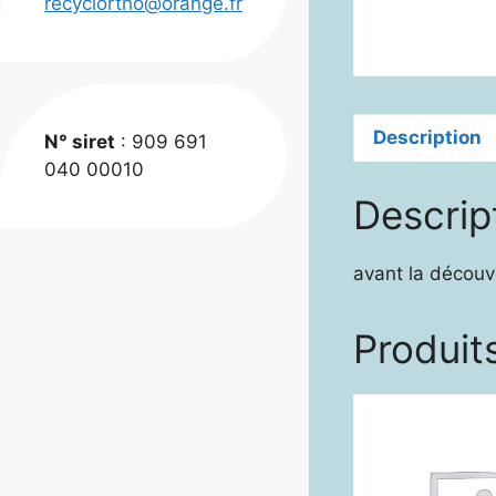
recyclortho@orange.fr
Description
N° siret
: 909 691
040 00010
Descrip
avant la décou
Produits