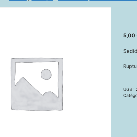
5,00
Sedi
Ruptu
UGS :
Catégo