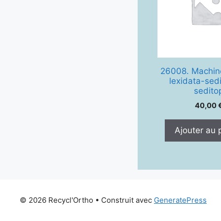
26008. Machine
lexidata-sed
sedito
40,00
Ajouter au 
© 2026 Recycl'Ortho
• Construit avec
GeneratePress