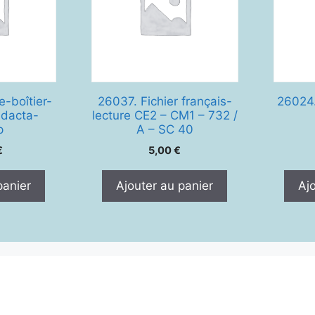
-boîtier-
26037. Fichier français-
26024.
idacta-
lecture CE2 – CM1 – 732 /
p
A – SC 40
€
5,00
€
panier
Ajouter au panier
Aj