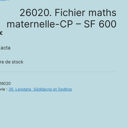
26020. Fichier maths
maternelle-CP – SF 600
€
dacta
re de stock
26020
rie :
26. Lexidata, Sédidacta et Seditop