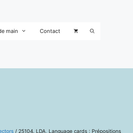
de main
Contact
ectors
/ 25104. LDA, Language cards : Prépositions