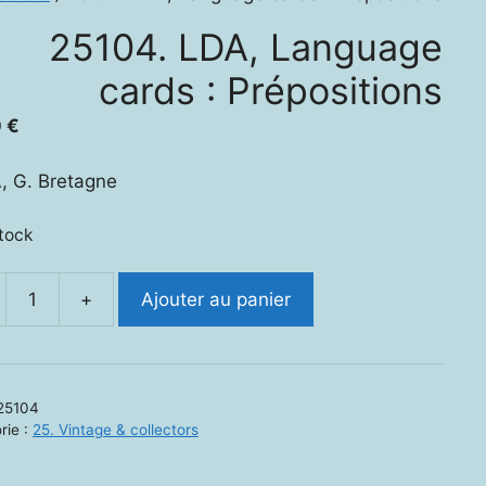
25104. LDA, Language
cards : Prépositions
0
€
, G. Bretagne
stock
+
Ajouter au panier
ité
.
25104
uage
rie :
25. Vintage & collectors