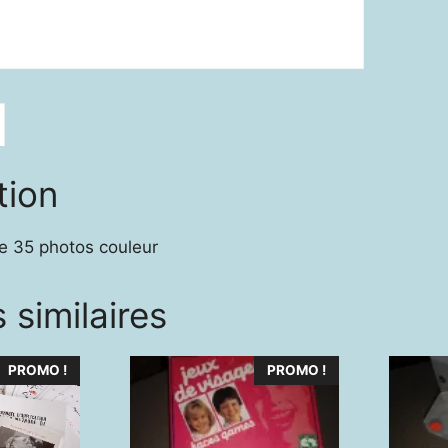
Prépo
tion
de 35 photos couleur
 similaires
PROMO !
PROMO !