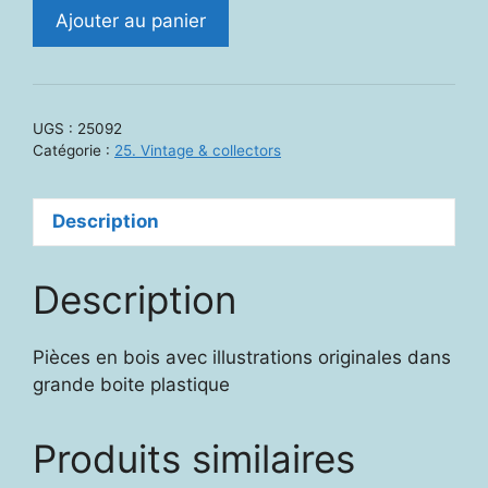
quantité
Ajouter au panier
de
25092.
Pourquoi?
Parce
UGS :
25092
que
Catégorie :
25. Vintage & collectors
….
Matériel
Description
CI
Ragiono
et
Description
Gioco
Pièces en bois avec illustrations originales dans
grande boite plastique
Produits similaires