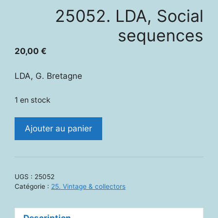
25052. LDA, Social
sequences
20,00
€
LDA, G. Bretagne
1 en stock
quantité
Ajouter au panier
de
25052.
LDA,
Social
UGS :
25052
sequences
Catégorie :
25. Vintage & collectors