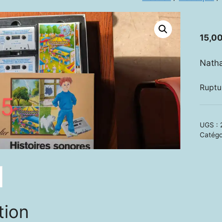
15,0
Nath
Ruptu
UGS :
Catégo
tion