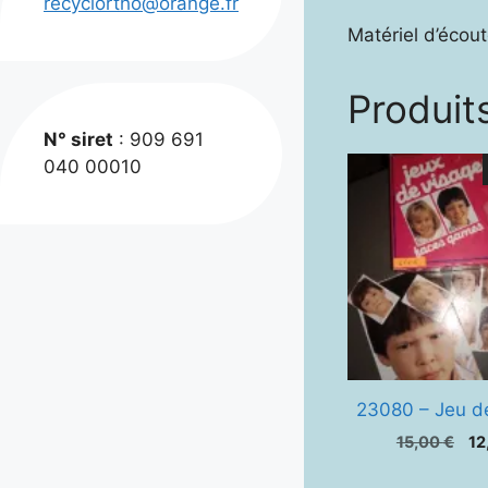
recyclortho@orange.fr
Matériel d’écout
Produits
N° siret
: 909 691
040 00010
23080 – Jeu d
Le
15,00
€
12
pr
ini