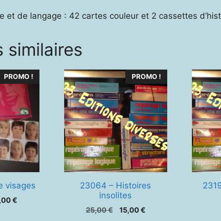
e et de langage : 42 cartes couleur et 2 cassettes d’his
 similaires
PROMO !
PROMO !
e visages
23064 – Histoires
2319
insolites
Le
,00
€
Le
Le
ix
prix
25,00
€
15,00
€
prix
prix
tial
actuel