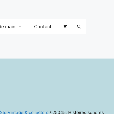
de main
Contact
25. Vintage & collectors
/ 25045. Histoires sonores