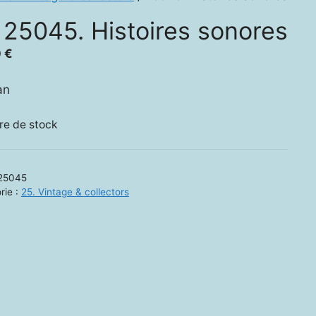
25045. Histoires sonores
0
€
an
re de stock
25045
rie :
25. Vintage & collectors