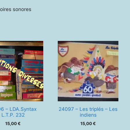
toires sonores
6 – LDA.Syntax
24097 – Les triplés – Les
L.T.P. 232
indiens
15,00
€
15,00
€