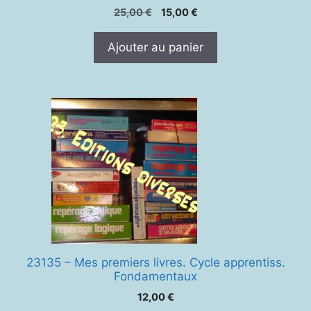
Le
Le
25,00
€
15,00
€
prix
prix
initial
actuel
Ajouter au panier
était :
est :
25,00 €.
15,00 €.
23135 – Mes premiers livres. Cycle apprentiss.
Fondamentaux
12,00
€