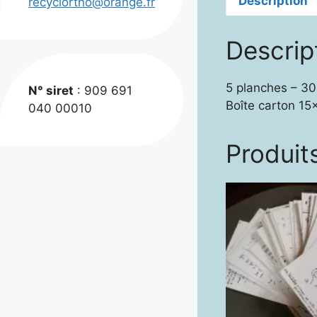
Description
recyclortho@orange.fr
Descrip
5 planches – 3
N° siret
: 909 691
Boîte carton 15
040 00010
Produits