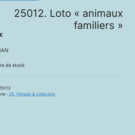
25012. Loto « animaux
familiers »
€
HAN
re de stock
25012
rie :
25. Vintage & collectors